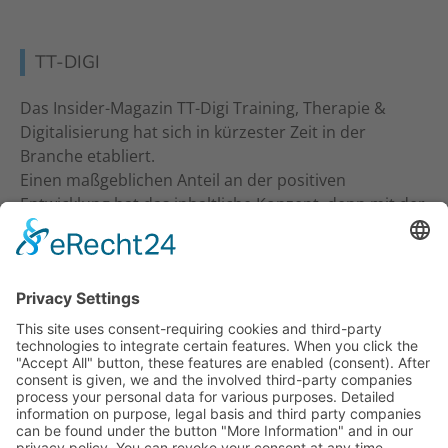
TT-DIGI
Das Insider-Magazin TT-Digi Training, Therapie &
Digitalisierung hat sich in kürzester Zeit in der
Branche etabliert.
Einen maßgeblichen Anteil an der positiven
Entwicklung hat das inhaltliche Konzept, denn mit der
inhaltlichen Ansprache an Studio-Inhaber, Trainer &
Therapeuten wurde ein neuer Standard gesetzt. Ein
frecher und kritischer Journalismus.
KONTAKT
Verlag für Prävention & Gesundheit GmbH
Waldseestraße 27
77731 Willstätt