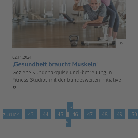
©
02.11.2024
‚Gesundheit braucht Muskeln‘
Gezielte Kundenakquise und -betreuung in
Fitness-Studios mit der bundesweiten Initiative
«
zurück
43
44
45
46
47
48
49
50
»