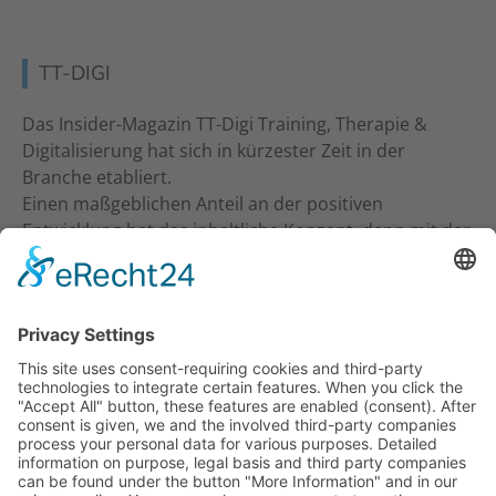
TT-DIGI
Das Insider-Magazin TT-Digi Training, Therapie &
Digitalisierung hat sich in kürzester Zeit in der
Branche etabliert.
Einen maßgeblichen Anteil an der positiven
Entwicklung hat das inhaltliche Konzept, denn mit der
inhaltlichen Ansprache an Studio-Inhaber, Trainer &
Therapeuten wurde ein neuer Standard gesetzt. Ein
frecher und kritischer Journalismus.
KONTAKT
Verlag für Prävention & Gesundheit GmbH
Waldseestraße 27
77731 Willstätt