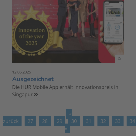
©
12.06.2025
Ausgezeichnet
Die HUR Mobile App erhält Innovationspreis in
Singapur
«
zurück
27
28
29
30
31
32
33
34
»