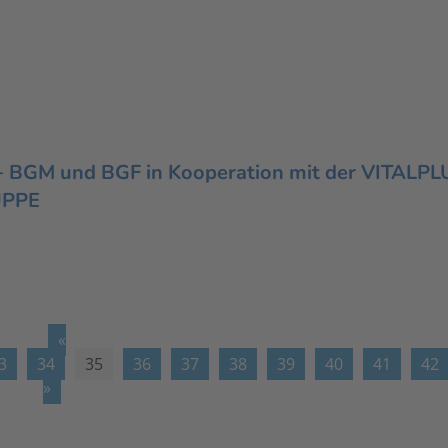
+ BGM und BGF in Kooperation mit der VITALPL
UPPE
«
3
34
35
36
37
38
39
40
41
42
»