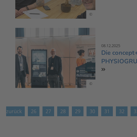
©
08.12.2025
Die concept
PHYSIOGR
©
zurück
26
27
28
29
30
31
32
3