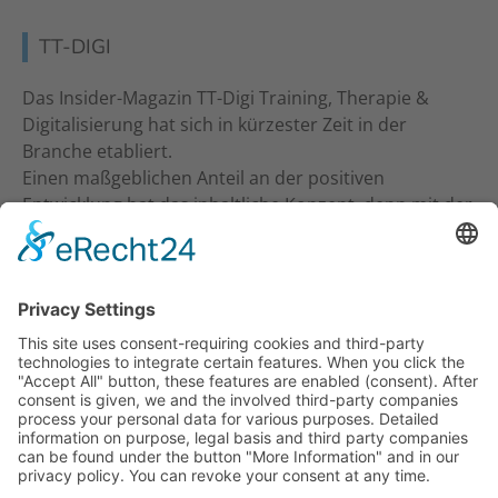
TT-DIGI
Das Insider-Magazin TT-Digi Training, Therapie &
Digitalisierung hat sich in kürzester Zeit in der
Branche etabliert.
Einen maßgeblichen Anteil an der positiven
Entwicklung hat das inhaltliche Konzept, denn mit der
inhaltlichen Ansprache an Studio-Inhaber, Trainer &
Therapeuten wurde ein neuer Standard gesetzt. Ein
frecher und kritischer Journalismus.
KONTAKT
Verlag für Prävention & Gesundheit GmbH
Waldseestraße 27
77731 Willstätt
Telefon: 07852 / 93 55 196