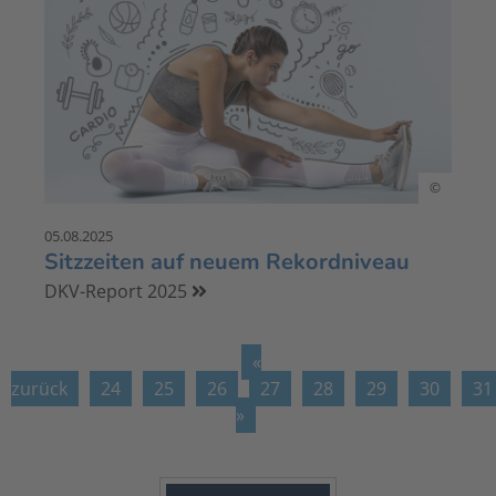
©
05.08.2025
Sitzzeiten auf neuem Rekordniveau
DKV-Report 2025
«
zurück
24
25
26
27
28
29
30
31
»