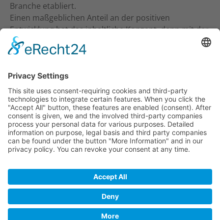
Branche etabliert.
Einen maßgeblichen Anteil an der positiven
Entwicklung hat das inhaltliche Konzept, denn mit der
inhaltlichen Ansprache an Studio-Inhaber, Trainer &
Therapeuten wurde ein neuer Standard gesetzt. Ein
frecher und kritischer Journalismus.
KONTAKT
Verlag für Prävention & Gesundheit GmbH
Waldseestraße 27
77731 Willstätt
Telefon: 07852 / 93 55 196
E-Mail:
info@tt-digi.de
© TT-Digi 2026