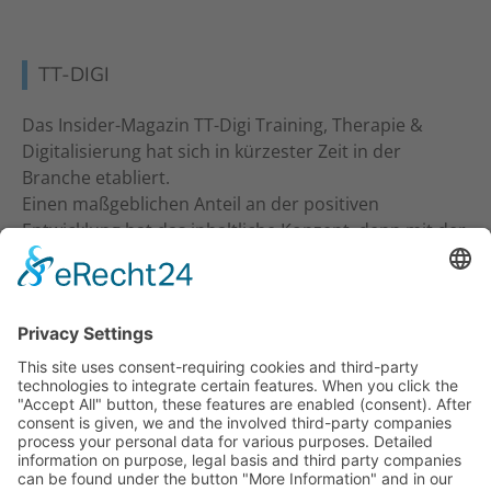
TT-DIGI
Das Insider-Magazin TT-Digi Training, Therapie &
Digitalisierung hat sich in kürzester Zeit in der
Branche etabliert.
Einen maßgeblichen Anteil an der positiven
Entwicklung hat das inhaltliche Konzept, denn mit der
inhaltlichen Ansprache an Studio-Inhaber, Trainer &
Therapeuten wurde ein neuer Standard gesetzt. Ein
frecher und kritischer Journalismus.
KONTAKT
Verlag für Prävention & Gesundheit GmbH
Waldseestraße 27
77731 Willstätt