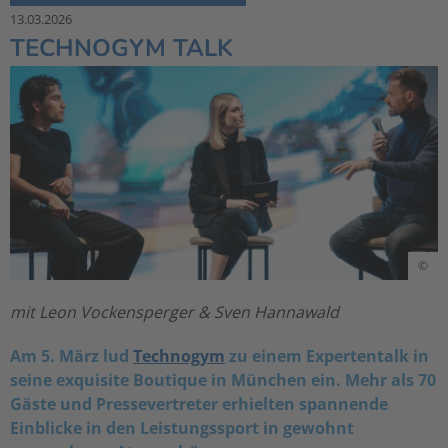
13.03.2026
TECHNOGYM TALK
©
mit Leon Vockensperger & Sven Hannawald
Am 5. März lud
Technogym
zu einem Expertentalk in
seine exquisite Boutique in München ein. Mehr als 70
Gäste und Pressevertreter erhielten spannende
Einblicke in den Leistungssport in gewohnt