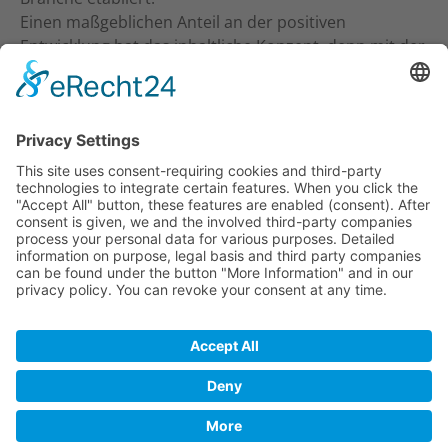
Einen maßgeblichen Anteil an der positiven
Entwicklung hat das inhaltliche Konzept, denn mit der
inhaltlichen Ansprache an Studio-Inhaber, Trainer &
Therapeuten wurde ein neuer Standard gesetzt. Ein
frecher und kritischer Journalismus.
KONTAKT
Verlag für Prävention & Gesundheit GmbH
Waldseestraße 27
77731 Willstätt
Telefon: 07852 / 93 55 196
E-Mail:
info@tt-digi.de
© TT-Digi 2026