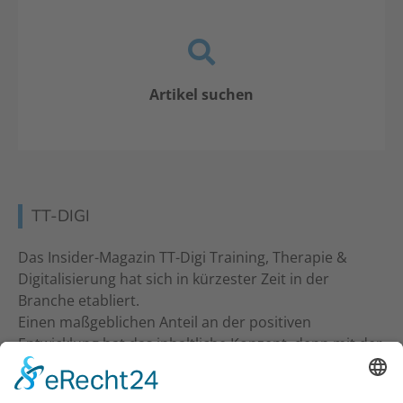
Artikel suchen
TT-DIGI
Das Insider-Magazin TT-Digi Training, Therapie &
Digitalisierung hat sich in kürzester Zeit in der
Branche etabliert.
Einen maßgeblichen Anteil an der positiven
Entwicklung hat das inhaltliche Konzept, denn mit der
inhaltlichen Ansprache an Studio-Inhaber, Trainer &
Therapeuten wurde ein neuer Standard gesetzt. Ein