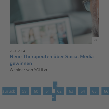
©
20.08.2024
Neue Therapeuten über Social Media
gewinnen
Webinar von YOLii
«
zurück
59
60
61
62
63
64
65
66
»