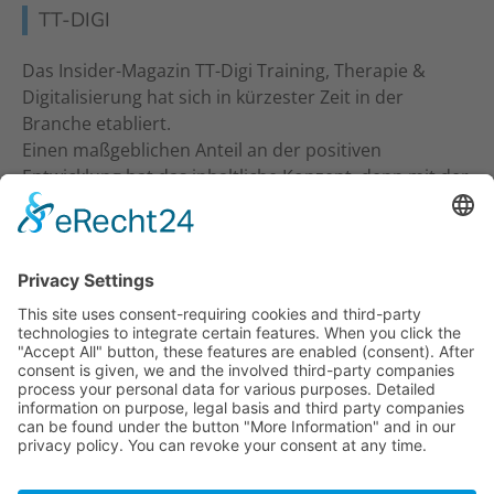
TT-DIGI
Das Insider-Magazin TT-Digi Training, Therapie &
Digitalisierung hat sich in kürzester Zeit in der
Branche etabliert.
Einen maßgeblichen Anteil an der positiven
Entwicklung hat das inhaltliche Konzept, denn mit der
inhaltlichen Ansprache an Studio-Inhaber, Trainer &
Therapeuten wurde ein neuer Standard gesetzt. Ein
frecher und kritischer Journalismus.
KONTAKT
Verlag für Prävention & Gesundheit GmbH
Waldseestraße 27
77731 Willstätt
Telefon: 07852 / 93 55 196
E-Mail:
info@tt-digi.de