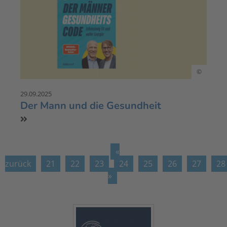
©
29.09.2025
Der Mann und die Gesundheit
«
zurück
21
22
23
24
25
26
27
28
»