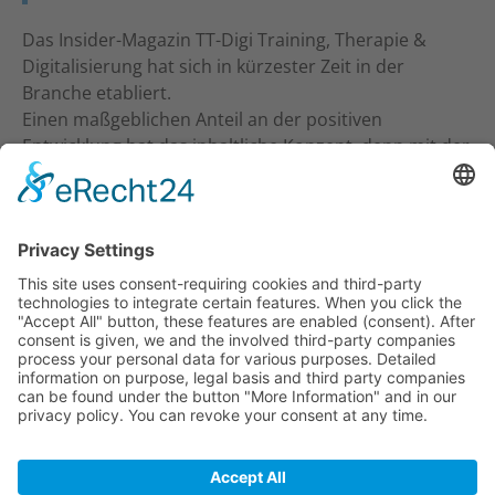
Das Insider-Magazin TT-Digi Training, Therapie &
Digitalisierung hat sich in kürzester Zeit in der
Branche etabliert.
Einen maßgeblichen Anteil an der positiven
Entwicklung hat das inhaltliche Konzept, denn mit der
inhaltlichen Ansprache an Studio-Inhaber, Trainer &
Therapeuten wurde ein neuer Standard gesetzt. Ein
frecher und kritischer Journalismus.
KONTAKT
Verlag für Prävention & Gesundheit GmbH
Waldseestraße 27
77731 Willstätt
Telefon: 07852 / 93 55 196
E-Mail:
info@tt-digi.de