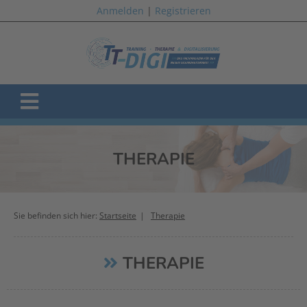
Anmelden
|
Registrieren
THERAPIE
Sie befinden sich hier:
Startseite
Therapie
THERAPIE