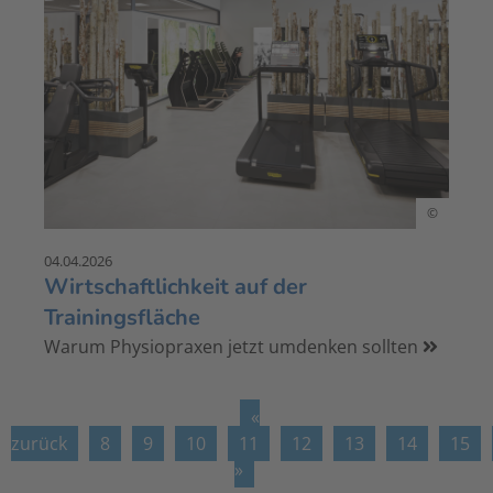
©
04.04.2026
Wirtschaftlichkeit auf der
Trainingsfläche
Warum Physiopraxen jetzt umdenken sollten
«
zurück
8
9
10
11
12
13
14
15
»