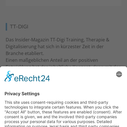
TT-DIGI
Das Insider-Magazin TT-Digi Training, Therapie &
Digitalisierung hat sich in kürzester Zeit in der
Branche etabliert.
Einen maßgeblichen Anteil an der positiven
Entwicklung hat das inhaltliche Konzept, denn mit der
inhaltlichen Ansprache an Studio-Inhaber, Trainer &
Therapeuten wurde ein neuer Standard gesetzt. Ein
frecher und kritischer Journalismus.
KONTAKT
Verlag für Prävention & Gesundheit GmbH
Waldseestraße 27
77731 Willstätt