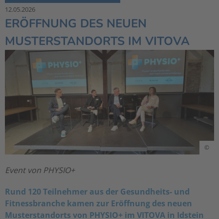
12.05.2026
ERÖFFNUNG DES NEUEN
MUSTERSTANDORTS IM VITOVA
©
Event von PHYSIO+
Rund 120 Teilnehmer aus der Gesundheits- und
Fitnessbranche kamen zur Eröffnung des neuen
Musterstandorts von PHYSIO+ im VITOVA in Idstein