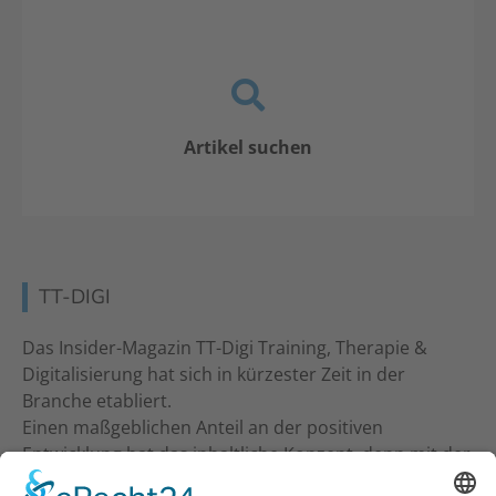
Artikel suchen
TT-DIGI
Das Insider-Magazin TT-Digi Training, Therapie &
Digitalisierung hat sich in kürzester Zeit in der
Branche etabliert.
Einen maßgeblichen Anteil an der positiven
Entwicklung hat das inhaltliche Konzept, denn mit der
inhaltlichen Ansprache an Studio-Inhaber, Trainer &