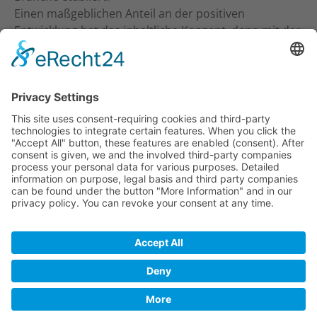
Einen maßgeblichen Anteil an der positiven
Entwicklung hat das inhaltliche Konzept, denn mit der
inhaltlichen Ansprache an Studio-Inhaber, Trainer &
Therapeuten wurde ein neuer Standard gesetzt. Ein
frecher und kritischer Journalismus.
KONTAKT
Verlag für Prävention & Gesundheit GmbH
Waldseestraße 27
77731 Willstätt
Telefon: 07852 / 93 55 196
E-Mail:
info@tt-digi.de
© TT-Digi 2026
AGB
DATENSCHUTZ
IMPRESSUM