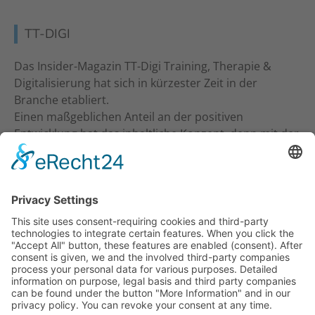
TT-DIGI
Das Insider-Magazin TT-Digi Training, Therapie &
Digitalisierung hat sich in kürzester Zeit in der
Branche etabliert.
Einen maßgeblichen Anteil an der positiven
Entwicklung hat das inhaltliche Konzept, denn mit der
inhaltlichen Ansprache an Studio-Inhaber, Trainer &
Therapeuten wurde ein neuer Standard gesetzt. Ein
frecher und kritischer Journalismus.
KONTAKT
Verlag für Prävention & Gesundheit GmbH
Waldseestraße 27
77731 Willstätt
Telefon: 07852 / 93 55 196