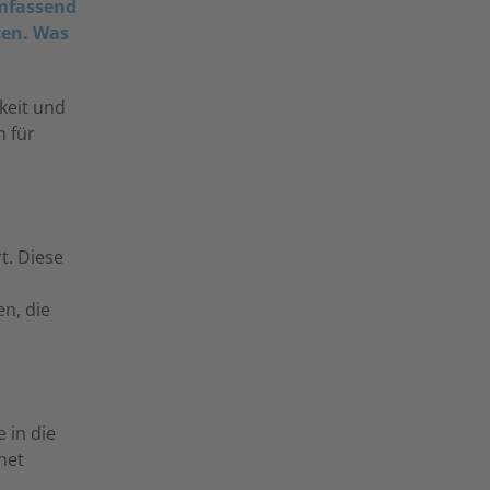
umfassend
ten. Was
keit und
n für
t. Diese
n, die
 in die
net