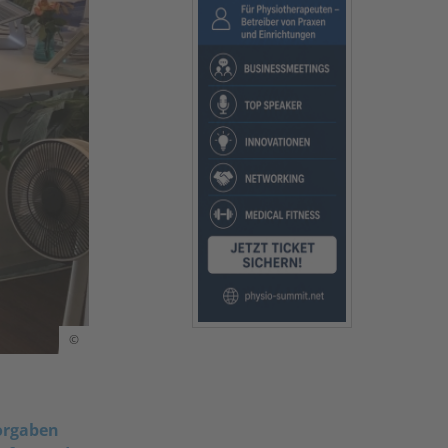
©
Vorgaben