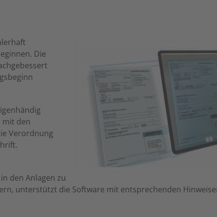
lerhaft
eginnen. Die
achgebessert
ngsbeginn
eigenhändig
e mit den
die Verordnung
rift.
 in den Anlagen zu
rn, unterstützt die Software mit entsprechenden Hinweis