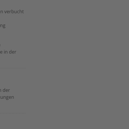
en verbucht
ung
e
e in der
n der
stungen