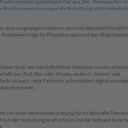
 Praxisverwaltungssoftware hat das Ziel, Therapeuten 
ie Krankenversicherungen die Erstattung nicht einbehal
rin, eine ausgewogene Balance zwischen Benutzerfreundlich
r Rahmenverträge für Physiotherapie und den Möglichkeite
Clever-Scan, wie Geschäftsführer Sebastian Cordes erläuter
abehilfe per iPad, Mac oder iPhone, wodurch Stamm- und
cht es auch, neue Patienten automatisiert digital anzulege
 dokumentieren.
mmt mit einer Heilmittelverordnung für 6 x Manuelle Therapie
d von der Verwaltungskraft erfasst und die Software berech
g.