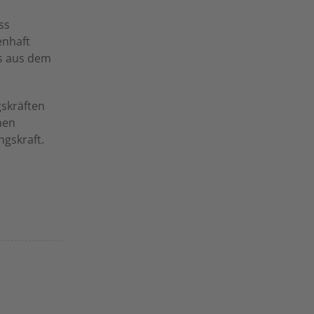
ss
enhaft
es aus dem
skräften
hen
ngskraft.