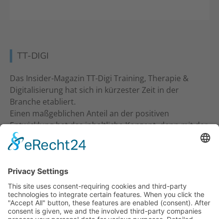
TT-DIGI
Das Insider-Magazin TT-Digi Training, Therapie &
Digitalisierung hat sich in kürzester Zeit in der
Branche etabliert.
Einen maßgeblichen Anteil an der positiven
Entwicklung hat das inhaltliche Konzept, denn mit der
inhaltlichen Ansprache an Studio-Inhaber, Trainer &
Therapeuten wurde ein neuer Standard gesetzt. Ein
frecher und kritischer Journalismus.
KONTAKT
Verlag für Prävention & Gesundheit GmbH
Waldseestraße 27