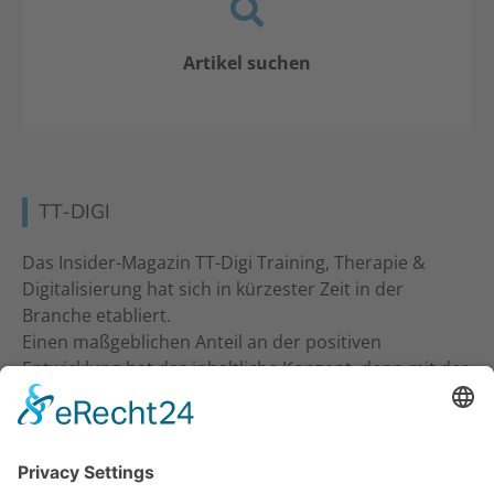
Artikel suchen
TT-DIGI
Das Insider-Magazin TT-Digi Training, Therapie &
Digitalisierung hat sich in kürzester Zeit in der
Branche etabliert.
Einen maßgeblichen Anteil an der positiven
Entwicklung hat das inhaltliche Konzept, denn mit der
inhaltlichen Ansprache an Studio-Inhaber, Trainer &
Therapeuten wurde ein neuer Standard gesetzt. Ein
frecher und kritischer Journalismus.