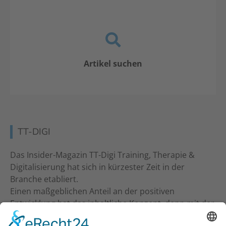
Artikel suchen
TT-DIGI
Das Insider-Magazin TT-Digi Training, Therapie &
Digitalisierung hat sich in kürzester Zeit in der
Branche etabliert.
Einen maßgeblichen Anteil an der positiven
Entwicklung hat das inhaltliche Konzept, denn mit der
inhaltlichen Ansprache an Studio-Inhaber, Trainer &