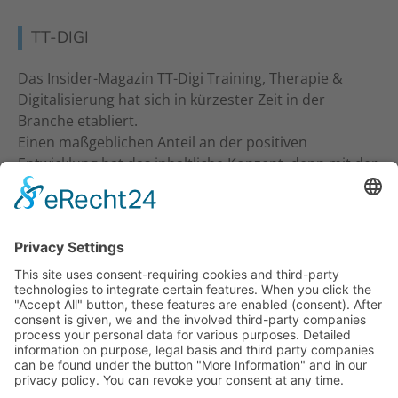
TT-DIGI
Das Insider-Magazin TT-Digi Training, Therapie &
Digitalisierung hat sich in kürzester Zeit in der
Branche etabliert.
Einen maßgeblichen Anteil an der positiven
Entwicklung hat das inhaltliche Konzept, denn mit der
inhaltlichen Ansprache an Studio-Inhaber, Trainer &
Therapeuten wurde ein neuer Standard gesetzt. Ein
frecher und kritischer Journalismus.
KONTAKT
Verlag für Prävention & Gesundheit GmbH
Waldseestraße 27
77731 Willstätt
Telefon: 07852 / 93 55 196