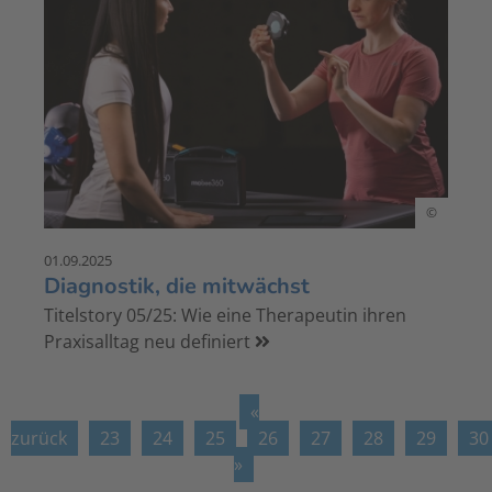
©
01.09.2025
Diagnostik, die mitwächst
Titelstory 05/25: Wie eine Therapeutin ihren
Praxisalltag neu definiert
«
zurück
23
24
25
26
27
28
29
30
»