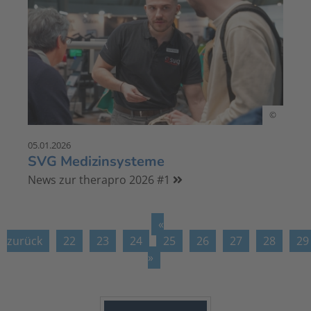
©
05.01.2026
SVG Medizinsysteme
News zur therapro 2026 #1
«
zurück
22
23
24
25
26
27
28
29
»