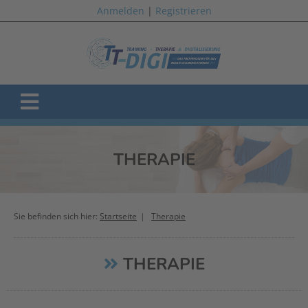
Anmelden
|
Registrieren
THERAPIE
Sie befinden sich hier:
Startseite
Therapie
THERAPIE