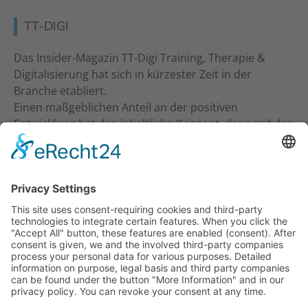
TT-DIGI
Das Insider-Magazin TT-Digi Training, Therapie &
Digitalisierung hat sich in kürzester Zeit in der
Branche etabliert.
Einen maßgeblichen Anteil an der positiven
Entwicklung hat das inhaltliche Konzept, denn mit der
inhaltlichen Ansprache an Studio-Inhaber, Trainer &
Therapeuten wurde ein neuer Standard gesetzt. Ein
frecher und kritischer Journalismus.
KONTAKT
Verlag für Prävention & Gesundheit GmbH
Waldseestraße 27
77731 Willstätt
Telefon: 07852 / 93 55 196