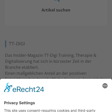
Artikel suchen
TT-DIGI
Das Insider-Magazin TT-Digi Training, Therapie &
Digitalisierung hat sich in kürzester Zeit in der
Branche etabliert.
Einen maßgeblichen Anteil an der positiven
Entwicklung hat das inhaltliche Konzept, denn mit der
inhaltlichen Ansprache an Studio-Inhaber, Trainer &
Therapeuten wurde ein neuer Standard gesetzt. Ein
frecher und kritischer Journalismus.
KONTAKT