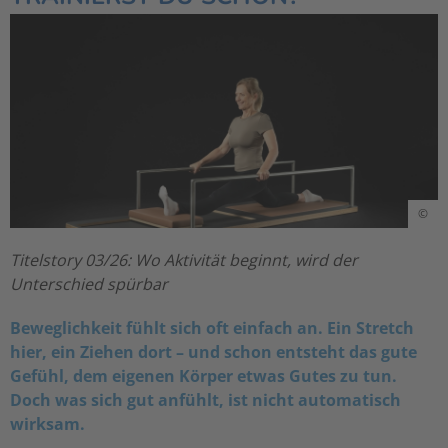
©
Titelstory 03/26: Wo Aktivität beginnt, wird der
Unterschied spürbar
Beweglichkeit fühlt sich oft einfach an. Ein Stretch
hier, ein Ziehen dort – und schon entsteht das gute
Gefühl, dem eigenen Körper etwas Gutes zu tun.
Doch was sich gut anfühlt, ist nicht automatisch
wirksam.