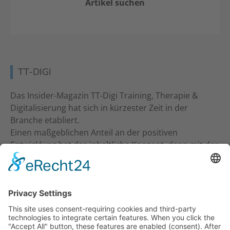
Artikel suchen
TT-DIGI
Das Insider-Magazin TT-Digi Training, Therapie &
Digitalisierung hat sich in kürzester Zeit in der
Branche etabliert.
Einen maßgeblichen Anteil an der positiven
Entwicklung hat das inhaltliche Konzept, denn mit der
inhaltlichen Ansprache an Studio-Inhaber, Trainer &
Therapeuten wurde ein neuer Standard gesetzt. Ein
frecher und kritischer Journalismus.
KONTAKT
Verlag für Prävention & Gesundheit GmbH