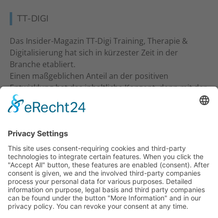
TT-DIGI
Das Insider-Magazin TT-Digi Training, Therapie &
Digitalisierung hat sich in kürzester Zeit in der
Branche etabliert.
Einen maßgeblichen Anteil an der positiven
Entwicklung hat das inhaltliche Konzept, denn mit der
inhaltlichen Ansprache an Studio-Inhaber, Trainer &
Therapeuten wurde ein neuer Standard gesetzt. Ein
frecher und kritischer Journalismus.
KONTAKT
Verlag für Prävention & Gesundheit GmbH
Waldseestraße 27
77731 Willstätt
Telefon: 07852 / 93 55 196