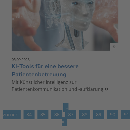
©
05.09.2023
KI-Tools für eine bessere
Patientenbetreuung
Mit Künstlicher Intelligenz zur
Patientenkommunikation und -aufklärung
«
zurück
84
85
86
87
88
89
90
91
»