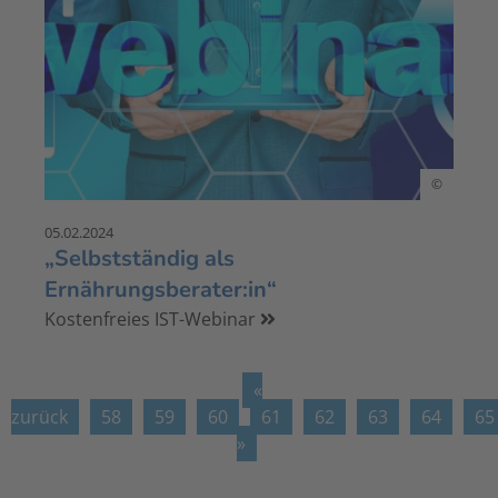
©
05.02.2024
„Selbstständig als
Ernährungsberater:in“
Kostenfreies IST-Webinar
«
zurück
58
59
60
61
62
63
64
65
»