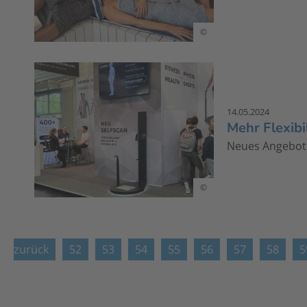
©
14.05.2024
Mehr Flexib
Neues Angebot
©
zurück
52
53
54
55
56
57
58
5