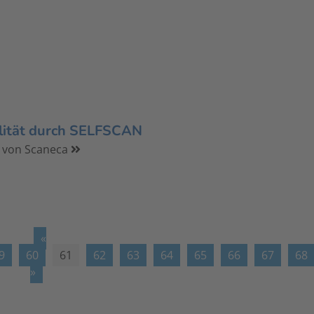
ilität durch SELFSCAN
 von Scaneca
«
9
60
61
62
63
64
65
66
67
68
»