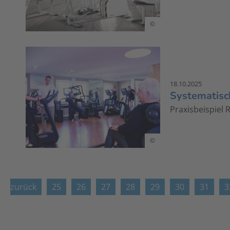
©
18.10.2025
Systematisc
Praxisbeispiel
©
zurück
25
26
27
28
29
30
31
3