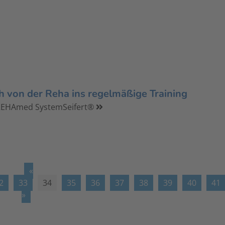
h von der Reha ins regelmäßige Training
 REHAmed SystemSeifert®
«
2
33
34
35
36
37
38
39
40
41
»