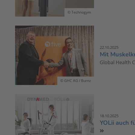
© Technogym
22.10.2025
Mit Muskelkr
Global Health C
© GHC AG / Burnz
18.10.2025
YOLii auch f