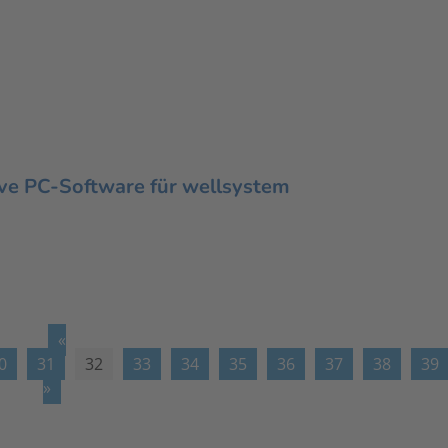
ive PC-Software für wellsystem
«
0
31
32
33
34
35
36
37
38
39
»