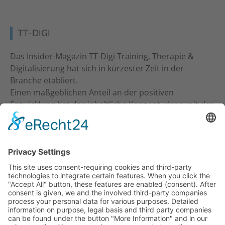
TT-DIGI
Das Insider-Magazin TT-Digi Training, Therapie &
Digitalisierung hat sich in kürzester Zeit in der
Branche etabliert.
Einen maßgeblichen Anteil an der positiven
Entwicklung hat das inhaltliche Konzept, denn mit der
inhaltlichen Ansprache an Studio-Inhaber, Trainer &
Therapeuten wurde ein neuer Standard gesetzt. Ein
frecher und kritischer Journalismus.
KONTAKT
Verlag für Prävention & Gesundheit GmbH
Waldseestraße 27
77731 Willstätt