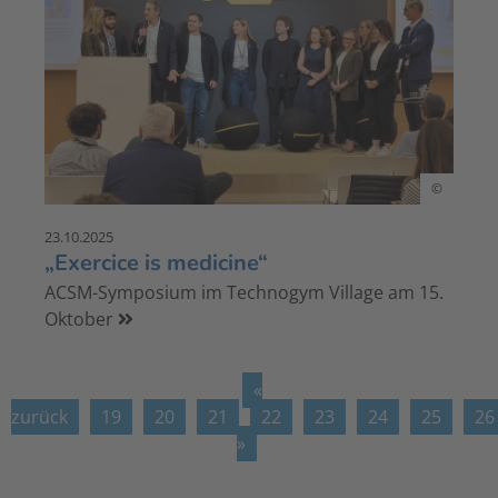
©
23.10.2025
„Exercice is medicine“
ACSM-Symposium im Technogym Village am 15.
Oktober
«
zurück
19
20
21
22
23
24
25
26
»