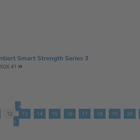
tiert Smart Strength Series 3
2026 #1
«
12
13
14
15
16
17
18
19
20
»