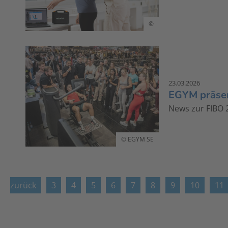
©
23.03.2026
EGYM präsen
News zur FIBO 
© EGYM SE
zurück
3
4
5
6
7
8
9
10
11